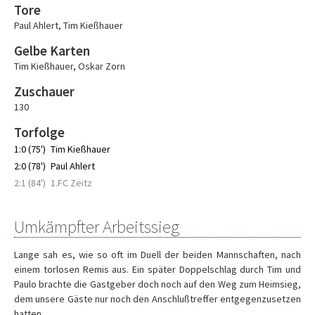
Tore
Paul Ahlert
,
Tim Kießhauer
Gelbe Karten
Tim Kießhauer
,
Oskar Zorn
Zuschauer
130
Torfolge
1:0 (75')
Tim Kießhauer
2:0 (78')
Paul Ahlert
2:1 (84')
1.FC Zeitz
Umkämpfter Arbeitssieg
Lange sah es, wie so oft im Duell der beiden Mannschaften, nach
einem torlosen Remis aus. Ein später Doppelschlag durch Tim und
Paulo brachte die Gastgeber doch noch auf den Weg zum Heimsieg,
dem unsere Gäste nur noch den Anschlußtreffer entgegenzusetzen
hatten.