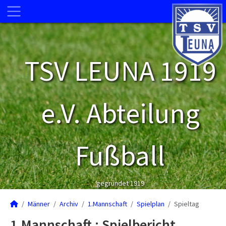
TSV LEUNA 1919
e.V. Abteilung
Fußball
gegründet 1919
Männer
Archiv
1.Mannschaft
Spielplan
Spieltag
1.Mannschaft :
Spielbericht