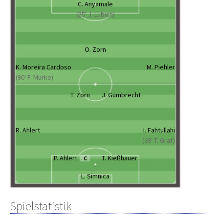
C. Anyamale
(85' J. Lubich)
O. Zorn
K. Moreira Cardoso
M. Piehler
(90' F. Murke)
T. Zorn
J. Gumbrecht
R. Ahlert
I. Fahtullahi
(69' T. Graf)
P. Ahlert
T. Kießhauer
C
L. Simnica
Spielstatistik