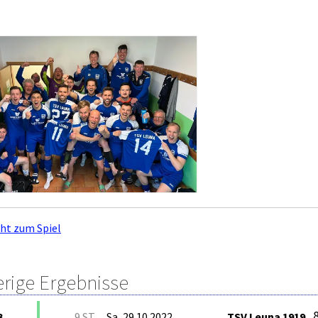
cht zum Spiel
erige Ergebnisse
8
3
9.ST
Sa, 29.10.2022
TSV Leuna 1919