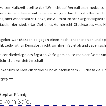
zweiten Halbzeit stellte der TSV nicht auf Verwaltungsmodus so
ern keine Chance auf einen etwaigen Anschlusstreffer zu l
et, aber wieder waren Henze, das Aluminium oder Ungenauigkeite
Gaudig, der wieder das Ziel eines Gumbrecht-Steckpasses war, H
tgeber war chancenlos gegen einen hochkonzentrierten und spi
l, gelb-rot für Reinsdorf, nicht von ihrem Spiel ab und gaben sich 
d der Niederlage des ärgsten Verfolgers baute man den Vorsprun
chritten zur Meisterschaft.
nken uns bei den Zuschauern und wünschen dem VFB Nessa viel Erfo
 TSV⚽️💙🤍
Stephan Pfennig
s vom Spiel