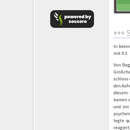
+++ 
In beei
mit 0:3.
Von Begi
Großcha
schloss
den Aufw
diesem 
kamen a
und ein
psycholo
legte q
reagiert