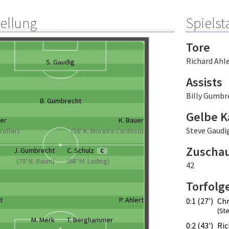
tellung
Spielsta
Tore
Richard Ahl
S. Gaudig
Assists
Billy Gumbr
B. Gumbrecht
Gelbe K
ler
K. Bauer
Steve Gaudi
Großer)
(56' K. Moreira Cardoso)
Zuscha
J. Gumbrecht
C. Schulz
C
(79' N. Baum)
(68' M. Lading)
42
Torfolg
t
P. Ahlert
0:1 (27')
Chr
(St
M. Merk
T. Berghammer
0:2 (43')
Ric