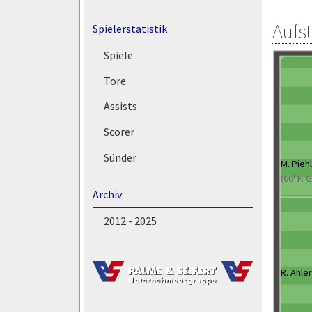
Aufs
Spielerstatistik
Spiele
Tore
Assists
Scorer
Sünder
M. Pieh
(66' F. 
Archiv
2012 - 2025
R. Ahler