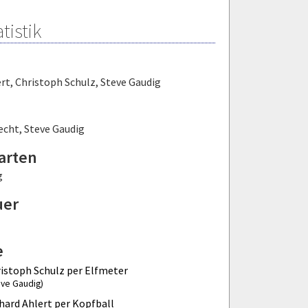
tistik
ert
,
Christoph Schulz
,
Steve Gaudig
echt
,
Steve Gaudig
arten
g
uer
e
istoph Schulz per Elfmeter
eve Gaudig)
hard Ahlert per Kopfball