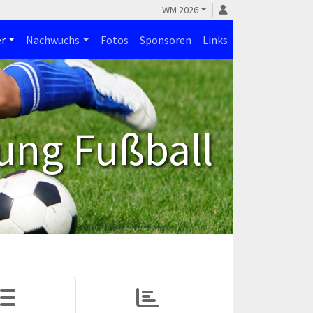
WM 2026
r
Nachwuchs
Fotos
Sponsoren
Links
ung Fußball