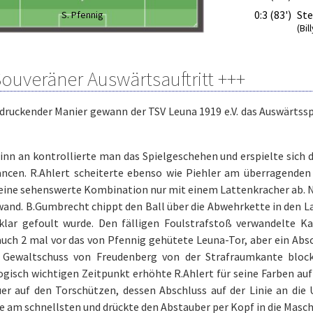
0:3 (83')
Ste
S. Pfennig
(Bi
Souveräner Auswärtsauftritt +++
ndruckender Manier gewann der TSV Leuna 1919 e.V. das Auswärts
nn an kontrollierte man das Spielgeschehen und erspielte sich 
ncen. R.Ahlert scheiterte ebenso wie Piehler am überragenden
 eine sehenswerte Kombination nur mit einem Lattenkracher ab. N
and. B.Gumbrecht chippt den Ball über die Abwehrkette in den La
klar gefoult wurde. Den fälligen Foulstrafstoß verwandelte K
uch 2 mal vor das von Pfennig gehütete Leuna-Tor, aber ein Abs
 Gewaltschuss von Freudenberg von der Strafraumkante block
gisch wichtigen Zeitpunkt erhöhte R.Ahlert für seine Farben auf 
uer auf den Torschützen, dessen Abschluss auf der Linie an die
e am schnellsten und drückte den Abstauber per Kopf in die Masch