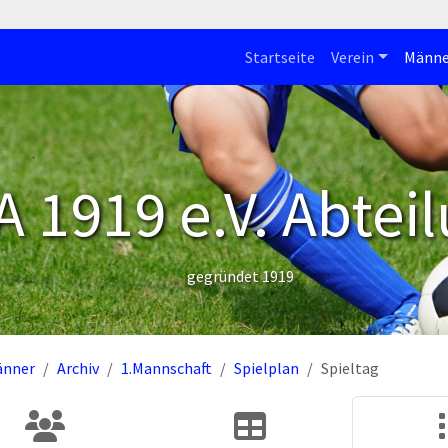
Startseite
Verein
Männe
 1919 e.V. Abteil
gegründet 1919
änner
Archiv
1.Mannschaft
Spielplan
Spieltag