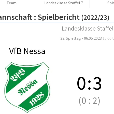
Team
Landesklasse Staffel 7
Spi
annschaft :
Spielbericht
(2022/23)
Landesklasse Staffel
22. Spieltag - 06.05.2023
15:00 
VfB Nessa
0
:
3
(0
:
2)