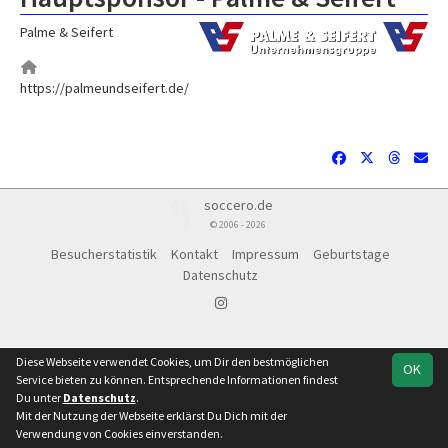
Palme & Seifert
https://palmeundseifert.de/
soccero.de
© 2006 - 2026
Besucherstatistik
Kontakt
Impressum
Geburtstage
Datenschutz
Diese Webseite verwendet Cookies, um Dir den bestmöglichen
OK
Service bieten zu können. Entsprechende Informationen findest
Du unter
Datenschutz
.
Mit der Nutzung der Webseite erklärst Du Dich mit der
Verwendung von Cookies einverstanden.