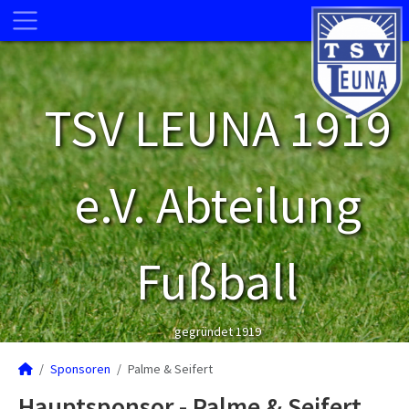
TSV LEUNA 1919
e.V. Abteilung
Fußball
gegründet 1919
Sponsoren
Palme & Seifert
Hauptsponsor - Palme & Seifert