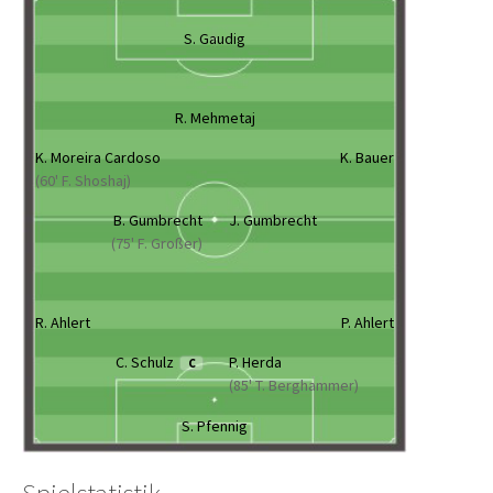
S. Gaudig
R. Mehmetaj
K. Moreira Cardoso
K. Bauer
(60' F. Shoshaj)
B. Gumbrecht
J. Gumbrecht
(75' F. Großer)
R. Ahlert
P. Ahlert
C. Schulz
P. Herda
C
(85' T. Berghammer)
S. Pfennig