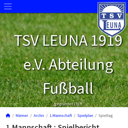
TSV LEUNA 1919
e.V. Abteilung
Fußball
gegründet 1919
Männer
Archiv
1.Mannschaft
Spielplan
Spieltag
1.Mannschaft :
Spielbericht