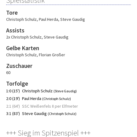
Spielstatistik
Tore
Christoph Schulz
,
Paul Herda
,
Steve Gaudig
Assists
2x Christoph Schulz
,
Steve Gaudig
Gelbe Karten
Christoph Schulz
,
Florian Großer
Zuschauer
60
Torfolge
1:0 (15')
Christoph Schulz
(Steve Gaudig)
2:0 (19')
Paul Herda
(Christoph Schulz)
2:1 (64')
SSC Weißenfels II per Elfmeter
3:1 (83')
Steve Gaudig
(Christoph Schulz)
+++ Sieg im Spitzenspiel +++