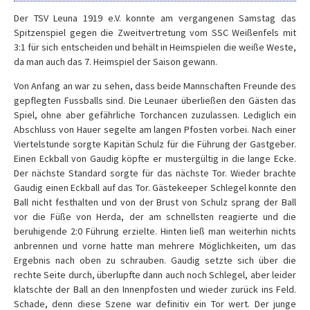
Der TSV Leuna 1919 e.V. konnte am vergangenen Samstag das
Spitzenspiel gegen die Zweitvertretung vom SSC Weißenfels mit
3:1 für sich entscheiden und behält in Heimspielen die weiße Weste,
da man auch das 7. Heimspiel der Saison gewann.
Von Anfang an war zu sehen, dass beide Mannschaften Freunde des
gepflegten Fussballs sind. Die Leunaer überließen den Gästen das
Spiel, ohne aber gefährliche Torchancen zuzulassen. Lediglich ein
Abschluss von Hauer segelte am langen Pfosten vorbei. Nach einer
Viertelstunde sorgte Kapitän Schulz für die Führung der Gastgeber.
Einen Eckball von Gaudig köpfte er mustergültig in die lange Ecke.
Der nächste Standard sorgte für das nächste Tor. Wieder brachte
Gaudig einen Eckball auf das Tor. Gästekeeper Schlegel konnte den
Ball nicht festhalten und von der Brust von Schulz sprang der Ball
vor die Füße von Herda, der am schnellsten reagierte und die
beruhigende 2:0 Führung erzielte. Hinten ließ man weiterhin nichts
anbrennen und vorne hatte man mehrere Möglichkeiten, um das
Ergebnis nach oben zu schrauben. Gaudig setzte sich über die
rechte Seite durch, überlupfte dann auch noch Schlegel, aber leider
klatschte der Ball an den Innenpfosten und wieder zurück ins Feld.
Schade, denn diese Szene war definitiv ein Tor wert. Der junge