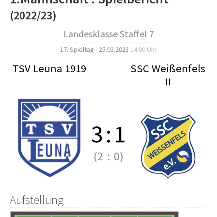
(2022/23)
Landesklasse Staffel 7
17. Spieltag - 25.03.2023
14:00 Uhr
TSV Leuna 1919
SSC Weißenfels
II
3
:
1
(2
:
0)
Aufstellung