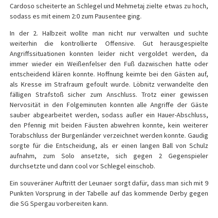
Cardoso scheiterte an Schlegel und Mehmetaj zielte etwas zu hoch,
sodass es mit einem 2:0 zum Pausentee ging.
In der 2. Halbzeit wollte man nicht nur verwalten und suchte
weiterhin die kontrollierte Offensive. Gut herausgespielte
Angriffssituationen konnten leider nicht vergoldet werden, da
immer wieder ein Weißenfelser den Fuß dazwischen hatte oder
entscheidend klären konnte. Hoffnung keimte bei den Gästen auf,
als Kresse im Strafraum gefoult wurde. Löbnitz verwandelte den
fälligen Strafstoß sicher zum Anschluss. Trotz einer gewissen
Nervosität in den Folgeminuten konnten alle Angriffe der Gäste
sauber abgearbeitet werden, sodass außer ein Hauer-Abschluss,
den Pfennig mit beiden Fäusten abwehren konnte, kein weiterer
Torabschluss der Burgenländer verzeichnet werden konnte. Gaudig
sorgte für die Entscheidung, als er einen langen Ball von Schulz
aufnahm, zum Solo ansetzte, sich gegen 2 Gegenspieler
durchsetzte und dann cool vor Schlegel einschob.
Ein souveräner Auftritt der Leunaer sorgt dafür, dass man sich mit 9
Punkten Vorsprung in der Tabelle auf das kommende Derby gegen
die SG Spergau vorbereiten kann.