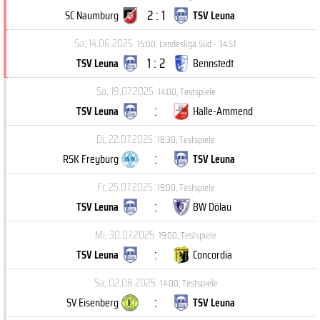
2 : 1
SC Naumburg
TSV Leuna
Sa, 14.06.2025
15:00
,
Landesliga Süd - 34.ST
1 : 2
TSV Leuna
Bennstedt
Sa, 19.07.2025
14:00
,
Testspiele
:
TSV Leuna
Halle-Ammend
Di, 22.07.2025
18:30
,
Testspiele
:
RSK Freyburg
TSV Leuna
Fr, 25.07.2025
19:00
,
Testspiele
:
TSV Leuna
BW Dölau
Mi, 30.07.2025
19:00
,
Testspiele
:
TSV Leuna
Concordia
Sa, 02.08.2025
14:00
,
Testspiele
:
SV Eisenberg
TSV Leuna