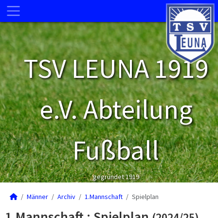
TSV LEUNA 1919
e.V. Abteilung
Fußball
gegründet 1919
Männer
Archiv
1.Mannschaft
Spielplan
1.Mannschaft :
Spielplan
(2024/25)