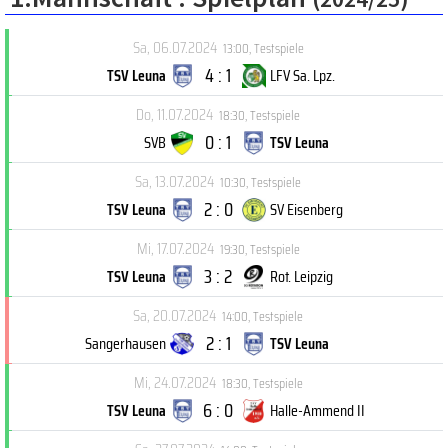
Sa, 06.07.2024
13:00
,
Testspiele
4 : 1
TSV Leuna
LFV Sa. Lpz.
Do, 11.07.2024
18:30
,
Testspiele
0 : 1
SVB
TSV Leuna
Sa, 13.07.2024
10:30
,
Testspiele
2 : 0
TSV Leuna
SV Eisenberg
Mi, 17.07.2024
19:30
,
Testspiele
3 : 2
TSV Leuna
Rot. Leipzig
Sa, 20.07.2024
14:00
,
Testspiele
2 : 1
Sangerhausen
TSV Leuna
Mi, 24.07.2024
18:30
,
Testspiele
6 : 0
TSV Leuna
Halle-Ammend II