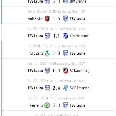
2 : 1
TSV Leuna
BW Brehna
Do, 31.10.2024
14:00
,
Landesliga Süd - 11.ST
1 : 5
Eintr.Elster
TSV Leuna
So, 03.11.2024
14:00
,
Landesliga Süd - 12.ST
1 : 1
TSV Leuna
Lüttchendorf
Sa, 09.11.2024
14:00
,
Landesliga Süd - 13.ST
1 : 0
1.FC Zeitz
TSV Leuna
Sa, 16.11.2024
14:00
,
Landesliga Süd - 16.ST
0 : 1
TSV Leuna
SC Naumburg
Sa, 23.11.2024
14:00
,
Landesliga Süd - 14.ST
2 : 4
TSV Leuna
SV E Emseloh
Sa, 30.11.2024
14:00
,
Landesliga Süd - 15.ST
3 : 1
Piesteritz
TSV Leuna
Sa, 18.01.2025
14:00
,
Testspiele