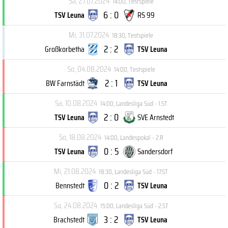
Sa, 27.07.2024
14:00
,
Testspiele
6 : 0
TSV Leuna
RS 99
Mi, 31.07.2024
18:30
,
Testspiele
2 : 2
Großkorbetha
TSV Leuna
So, 04.08.2024
14:00
,
Testspiele
2 : 1
BW Farnstädt
TSV Leuna
Sa, 10.08.2024
14:00
,
Landesliga Süd - 1.ST
2 : 0
TSV Leuna
SVE Arnstedt
So, 18.08.2024
14:00
,
Landespokal - 2.R
0 : 5
TSV Leuna
Sandersdorf
Mi, 21.08.2024
18:30
,
Landesliga Süd - 17.ST
0 : 2
Bennstedt
TSV Leuna
Sa, 24.08.2024
15:00
,
Landesliga Süd - 2.ST
3 : 2
Brachstedt
TSV Leuna