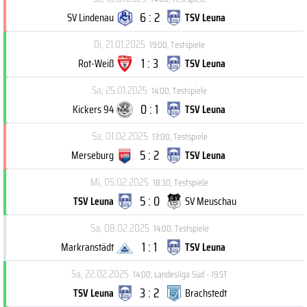
6 : 2
SV Lindenau
TSV Leuna
Di, 21.01.2025
19:00
,
Testspiele
1 : 3
Rot-Weiß
TSV Leuna
Sa, 25.01.2025
14:00
,
Testspiele
0 : 1
Kickers 94
TSV Leuna
Sa, 01.02.2025
13:00
,
Testspiele
5 : 2
Merseburg
TSV Leuna
Mi, 05.02.2025
18:30
,
Testspiele
5 : 0
TSV Leuna
SV Meuschau
Sa, 08.02.2025
14:00
,
Testspiele
1 : 1
Markranstädt
TSV Leuna
Sa, 22.02.2025
14:00
,
Landesliga Süd - 19.ST
3 : 2
TSV Leuna
Brachstedt