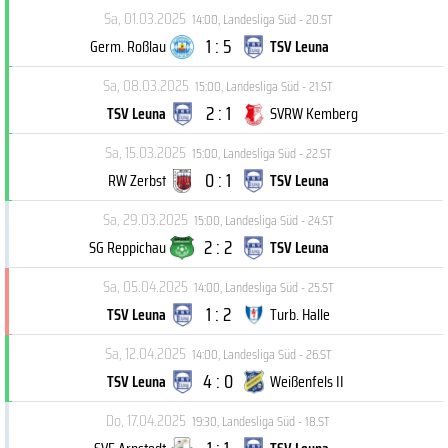
Sa, 01.03.2025
14:00
,
Landesliga Süd - 20.ST
1 : 5
Germ. Roßlau
TSV Leuna
Sa, 08.03.2025
15:00
,
Landesliga Süd - 21.ST
2 : 1
TSV Leuna
SVRW Kemberg
Sa, 15.03.2025
15:00
,
Landesliga Süd - 22.ST
0 : 1
RW Zerbst
TSV Leuna
Sa, 29.03.2025
15:00
,
Landesliga Süd - 24.ST
2 : 2
SG Reppichau
TSV Leuna
Sa, 05.04.2025
14:00
,
Landesliga Süd - 25.ST
1 : 2
TSV Leuna
Turb. Halle
Sa, 12.04.2025
14:00
,
Landesliga Süd - 26.ST
4 : 0
TSV Leuna
Weißenfels II
Do, 17.04.2025
19:30
,
Landesliga Süd - 18.ST