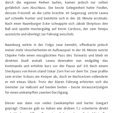
durch die eigenen Reihen laufen, kamen jedoch nur selten
gefährlich zum Abschluss. Die beste Gelegenheit hatte Fiedler,
dessen Freistoß an die Latte krachte. Im Gegenzug setzte Leuna
auf schnelle Konter und belohnte sich in der 26. Minute erstmals:
Nach einer Naumburger Ecke schnappte sich Jakob Skriptsov den
Ball und spielte mustergültig auf Kevin Cardoso, der sein Tempo
ausnutzte und überlegt zur Führung einschob.
Naumburg wirkte in der Folge zwar bemüht, offenbarte jedoch
immer mehr Unsicherheiten im Aufbauspiel. In der 36. Minute nutzte
Chijioke Felix einen missglückten Pass des Torwarts und blieb im
direkten Duell eiskalt. Leuna übernahm nun endgültig das
Kommando und erhöhte kurz vor der Pause auf 3:0: Nach einem
Steckpass von Kevin stand Oskar Zorn frei vor dem Tor. Zwar prallte
sein erster Schuss am Keeper ab, doch im Nachsetzen vollendete
er mit etwas Glück. Trotz der klaren Führung erhitzten sich die
Gemüter zur Halbzeit auf beiden Seiten – beste Voraussetzungen
für einen umkämpften zweiten Durchgang.
Dieser war dann von vielen Zweikämpfen und harter Gangart
geprägt. Chancen gab es hüben wie drüben: CJ scheiterte direkt