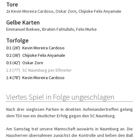
Tore
2x Kevin Moreira Cardoso
,
Oskar Zorn
,
Chijioke Felix Anyamale
Gelbe Karten
Emmanuel Ibekwe
,
Ibrahim Fahtullahi
,
Felix Murke
Torfolge
0:1 (26')
Kevin Moreira Cardoso
0:2 (36')
Chijioke Felix Anyamale
0:3 (42')
Oskar Zorn
1:3 (77')
SC Naumburg per Elfmeter
1:4 (78')
Kevin Moreira Cardoso
Viertes Spiel in Folge ungeschlagen
Nach drei sieglosen Partien in direkten Aufeinandertreffen gelang
dem TSV nun ein deutlicher Erfolg gegen den SC Naumburg.
Am Samstag trat unsere Mannschaft auswärts in Naumburg an. Die
Hausherren übernahmen zunächst die Kontrolle und ließen den Ball