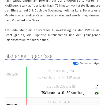
nach Wiederanpfiff am Torwart, auf der anderen Seite klärte Tim
Kießhauer stark auf der Linie. Nach 75 Minuten verkürzte Naumburg
per Elfmeter auf 1:3. Doch die Spannung hielt nur kurz: Bereits eine
Minute später stellte Kevin den alten Abstand wieder her, diesmal
nach Vorarbeit von Oskar.
Am Ende steht ein souveräner Auswärtssieg für den TSV Leuna.
Jetzt gilt es, die Euphorie mitzunehmen und den gelungenen
Saisonstart weiter auszubauen.
Bisherige Ergebnisse
Datum anzeigen
Sa, 13.09.2025
, 3.ST
2025/26
1 : 4
SC Naumburg
TSV Leuna
So, 08.03.2026
, 18.ST
4 : 0
TSV Leuna
SC Naumburg
(
)
Sa, 16.11.2024
, 16.ST