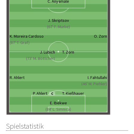
C. Anyamale
J. Skriptsov
(67' F. Murke)
K. Moreira Cardoso
O. Zorn
(87' T. Graf)
J. Lubich
T. Zorn
(73' M. Böttcher)
R. Ahlert
I. Fahtullahi
(46' M. Piehler)
P. Ahlert
T. Kießhauer
C
E. Ibekwe
(84' L. Simnica)
Spielstatistik