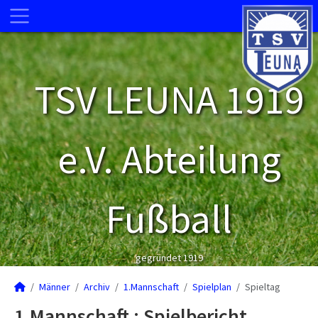
TSV LEUNA 1919
e.V. Abteilung
Fußball
gegründet 1919
Männer
Archiv
1.Mannschaft
Spielplan
Spieltag
1.Mannschaft :
Spielbericht