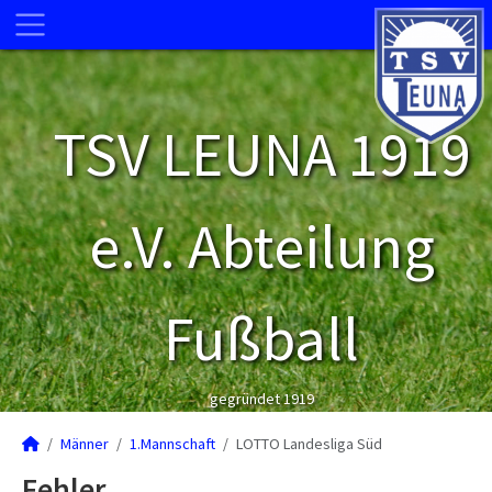
TSV LEUNA 1919
e.V. Abteilung
Fußball
gegründet 1919
Männer
1.Mannschaft
LOTTO Landesliga Süd
Fehler