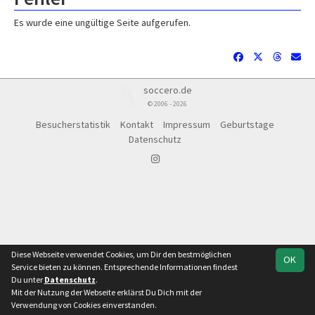
Es wurde eine ungültige Seite aufgerufen.
soccero.de
© 2006 - 2026
Besucherstatistik
Kontakt
Impressum
Geburtstage
Datenschutz
Diese Webseite verwendet Cookies, um Dir den bestmöglichen
OK
Service bieten zu können. Entsprechende Informationen findest
Du unter
Datenschutz
.
Mit der Nutzung der Webseite erklärst Du Dich mit der
Team
LOTTO
Spielplan
Statistik
Verwendung von Cookies einverstanden.
Landesliga Süd