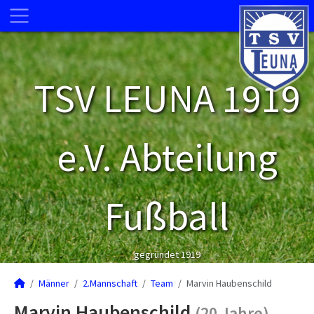
TSV LEUNA 1919
e.V. Abteilung
Fußball
gegründet 1919
Männer
2.Mannschaft
Team
Marvin Haubenschild
Marvin Haubenschild
(20 Jahre)