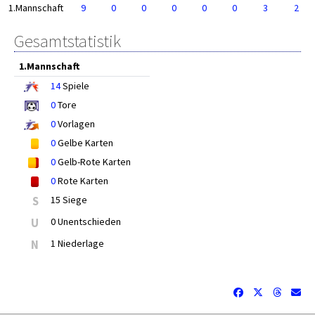
1.Mannschaft
9
0
0
0
0
0
3
2
Gesamtstatistik
1.Mannschaft
14
Spiele
0
Tore
0
Vorlagen
0
Gelbe Karten
0
Gelb-Rote Karten
0
Rote Karten
S
15 Siege
U
0 Unentschieden
N
1 Niederlage