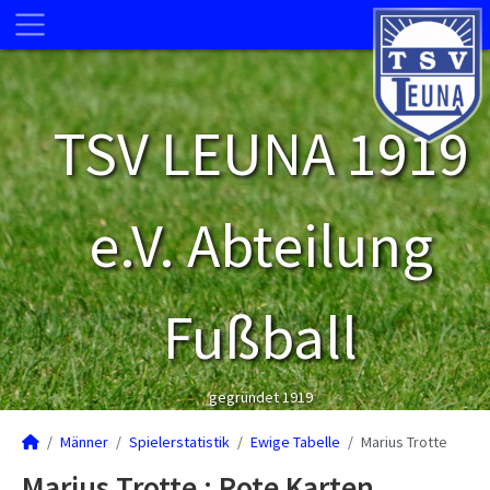
TSV LEUNA 1919
e.V. Abteilung
Fußball
gegründet 1919
Männer
Spielerstatistik
Ewige Tabelle
Marius Trotte
Marius Trotte : Rote Karten