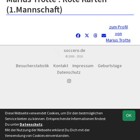
(1.Mannschaft)
zum Profil
von
Marius Trotte
soccero.de
© 2006 - 2026
Besucherstatistik
Kontakt
Impressum
Geburtstage
Datenschutz
Diese Webseite verwendet Cookies, um Dir den bestmöglichen
OK
Service bieten zu können. Entsprechende Informationen findest
Du unter
Datenschutz
.
Mit der Nutzung der Webseite erklärst Du Dich mit der
Verwendung von Cookies einverstanden.