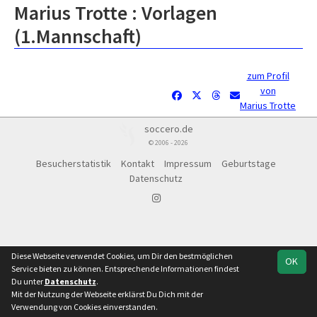
Marius Trotte : Vorlagen
(1.Mannschaft)
zum Profil
von
Marius Trotte
soccero.de
© 2006 - 2026
Besucherstatistik
Kontakt
Impressum
Geburtstage
Datenschutz
Diese Webseite verwendet Cookies, um Dir den bestmöglichen
OK
Service bieten zu können. Entsprechende Informationen findest
Du unter
Datenschutz
.
Mit der Nutzung der Webseite erklärst Du Dich mit der
Verwendung von Cookies einverstanden.