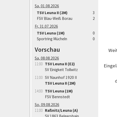
Sa, 01.08.2026
TSV Leuna II (2M)
3
FSV Blau-Weiß Borau
2
Fr, 31.07.2026
TSV Leuna (1M)
0
Sportring Mücheln
0
Vorschau
Weit
Sa, 08.08.2026
11:00
TSV Leuna II (E2)
Eingel
SV Einigkeit Tollwitz
11:00
SV Naunhof 1920 II
TSV Leuna II (2M)
14:00
TSV Leuna (1M)
FSV Bennstedt
So, 09.08.2026
11:00
Raßnitz/Leuna (A)
SV 1863 Belgershain