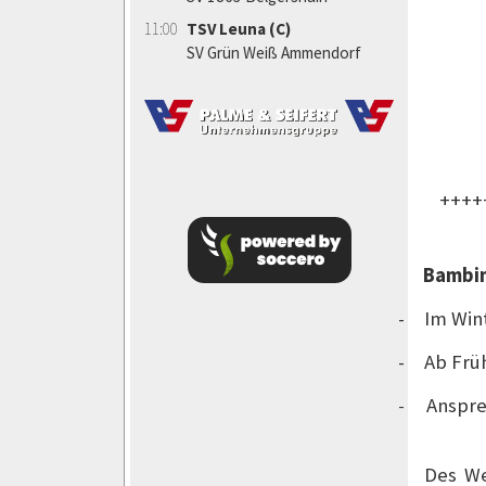
11:00
TSV Leuna (C)
SV Grün Weiß Ammendorf
++++
Bambin
-
Im Wint
-
Ab Früh
Anspre
-
Des We