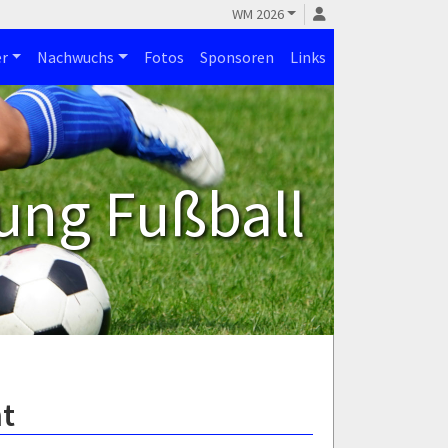
WM 2026
r
Nachwuchs
Fotos
Sponsoren
Links
ung Fußball
ht