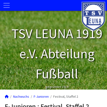
TSV LEUNA 1919
e.V. Abteilung
Fußball
gegründet 1919
Nachwuchs
F-Junioren
Festival, Staffel 2
F-Junioren :
Festival, Staffel 2