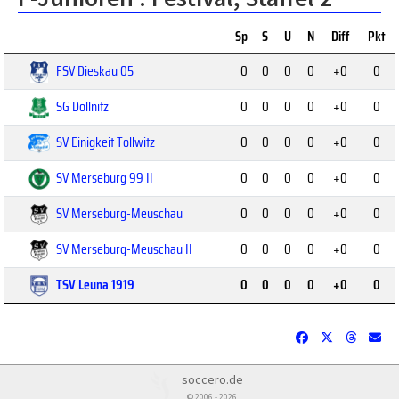
Sp
S
U
N
Diff
Pkt
FSV Dieskau 05
0
0
0
0
+0
0
SG Döllnitz
0
0
0
0
+0
0
SV Einigkeit Tollwitz
0
0
0
0
+0
0
SV Merseburg 99 II
0
0
0
0
+0
0
SV Merseburg-Meuschau
0
0
0
0
+0
0
SV Merseburg-Meuschau II
0
0
0
0
+0
0
TSV Leuna 1919
0
0
0
0
+0
0
soccero.de
© 2006 - 2026