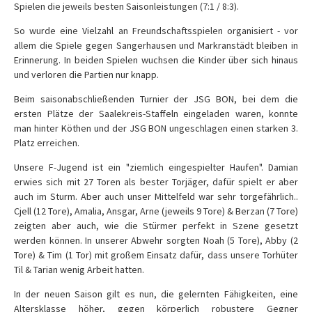
Spielen die jeweils besten Saisonleistungen (7:1 / 8:3).
So wurde eine Vielzahl an Freundschaftsspielen organisiert - vor
allem die Spiele gegen Sangerhausen und Markranstädt bleiben in
Erinnerung. In beiden Spielen wuchsen die Kinder über sich hinaus
und verloren die Partien nur knapp.
Beim saisonabschließenden Turnier der JSG BON, bei dem die
ersten Plätze der Saalekreis-Staffeln eingeladen waren, konnte
man hinter Köthen und der JSG BON ungeschlagen einen starken 3.
Platz erreichen.
Unsere F-Jugend ist ein "ziemlich eingespielter Haufen". Damian
erwies sich mit 27 Toren als bester Torjäger, dafür spielt er aber
auch im Sturm. Aber auch unser Mittelfeld war sehr torgefährlich..
Cjell (12 Tore), Amalia, Ansgar, Arne (jeweils 9 Tore) & Berzan (7 Tore)
zeigten aber auch, wie die Stürmer perfekt in Szene gesetzt
werden können. In unserer Abwehr sorgten Noah (5 Tore), Abby (2
Tore) & Tim (1 Tor) mit großem Einsatz dafür, dass unsere Torhüter
Til & Tarian wenig Arbeit hatten.
In der neuen Saison gilt es nun, die gelernten Fähigkeiten, eine
Altersklasse höher, gegen körperlich robustere Gegner