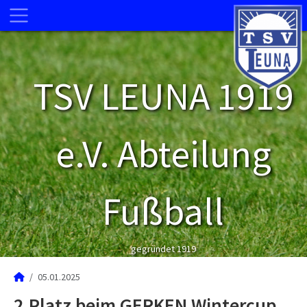
TSV LEUNA 1919
e.V. Abteilung
Fußball
gegründet 1919
05.01.2025
2.Platz beim GERKEN Wintercup