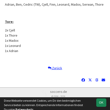
Adrian, Ben, Cedric (TW), Cjell, Finn, Leonard, Madox, Serwan, Thore
Tore:
2x Cjell
1x Thore
1x Madox
1x Leonard
1x Adrian
Zurück
soccero.de
© 2006 - 2026
Diese Webseite verwendet Cookies, um Dir den bestmöglichen
OK
Besucherstatistik
Kontakt
Impressum
Geburtstage
Service bieten zu können. Entsprechende Informationen findest
Datenschutz
Du unter
Datenschutz
.