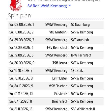
SV Rot-Weiß Kemberg
Spielplan
Sa, 08.08.2026
, 1
SVRW Kemberg
:
SC Naumburg
So, 16.08.2026
, 2
VfB Gräfenh.
:
SVRW Kemberg
Sa, 29.08.2026
, 3
SVRW Kemberg
:
SVE Arnstedt
Sa, 12.09.2026
, 4
FSV Bennstedt
:
SVRW Kemberg
Sa, 19.09.2026
, 5
SVRW Kemberg
:
B-W Farnstädt
Sa, 26.09.2026
, 6
TSV Leuna
:
SVRW Kemberg
Sa, 10.10.2026
, 7
SVRW Kemberg
:
1.FC Zeitz
So, 18.10.2026
, 8
Eintr.Elster
:
SVRW Kemberg
Sa, 24.10.2026
, 9
MSV Eisleben
:
SVRW Kemberg
So, 01.11.2026
, 10
Piesteritz
:
SVRW Kemberg
Sa, 07.11.2026
, 11
Brachstedt
:
SVRW Kemberg
Sa, 21.11.2026
, 12
SVRW Kemberg
:
SSC Weißenfels II