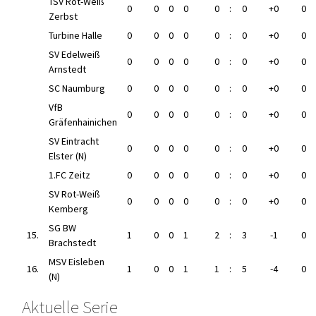
TSV Rot-Weiß
0
0
0
0
0
:
0
+0
0
Zerbst
Turbine Halle
0
0
0
0
0
:
0
+0
0
SV Edelweiß
0
0
0
0
0
:
0
+0
0
Arnstedt
SC Naumburg
0
0
0
0
0
:
0
+0
0
VfB
0
0
0
0
0
:
0
+0
0
Gräfenhainichen
SV Eintracht
0
0
0
0
0
:
0
+0
0
Elster (N)
1.FC Zeitz
0
0
0
0
0
:
0
+0
0
SV Rot-Weiß
0
0
0
0
0
:
0
+0
0
Kemberg
SG BW
15.
1
0
0
1
2
:
3
-1
0
Brachstedt
MSV Eisleben
16.
1
0
0
1
1
:
5
-4
0
(N)
Aktuelle Serie