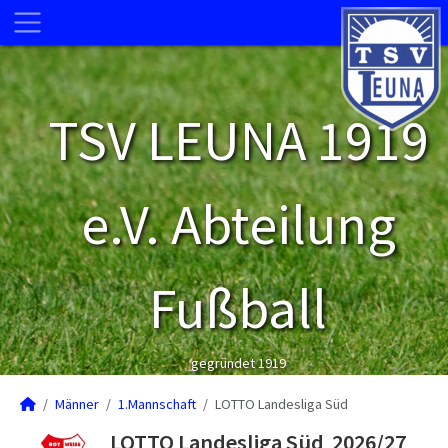
TSV LEUNA 1919
e.V. Abteilung
Fußball
gegründet 1919
Männer
1.Mannschaft
LOTTO Landesliga Süd
LOTTO Landesliga Süd 2026/27