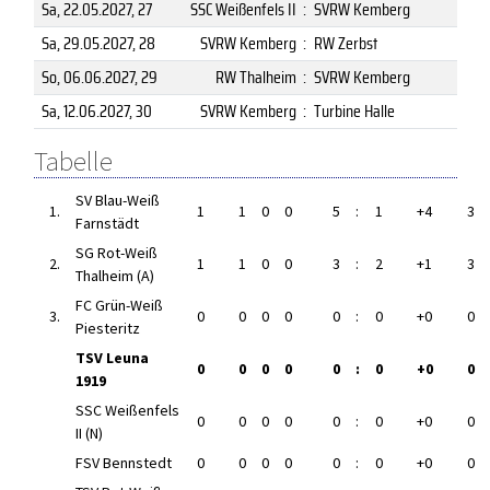
Sa, 22.05.2027
, 27
SSC Weißenfels II
:
SVRW Kemberg
Sa, 29.05.2027
, 28
SVRW Kemberg
:
RW Zerbst
So, 06.06.2027
, 29
RW Thalheim
:
SVRW Kemberg
Sa, 12.06.2027
, 30
SVRW Kemberg
:
Turbine Halle
Tabelle
SV Blau-Weiß
1.
1
1
0
0
5
:
1
+4
3
Farnstädt
SG Rot-Weiß
2.
1
1
0
0
3
:
2
+1
3
Thalheim (A)
FC Grün-Weiß
3.
0
0
0
0
0
:
0
+0
0
Piesteritz
TSV Leuna
0
0
0
0
0
:
0
+0
0
1919
SSC Weißenfels
0
0
0
0
0
:
0
+0
0
II (N)
FSV Bennstedt
0
0
0
0
0
:
0
+0
0