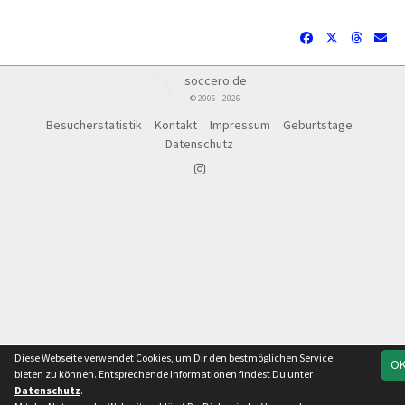
soccero.de
© 2006 - 2026
Besucherstatistik
Kontakt
Impressum
Geburtstage
Datenschutz
Diese Webseite verwendet Cookies, um Dir den bestmöglichen Service
O
bieten zu können. Entsprechende Informationen findest Du unter
Datenschutz
.