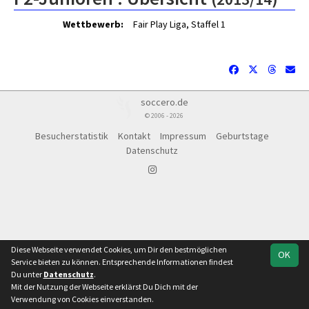
Wettbewerb:
Fair Play Liga, Staffel 1
soccero.de
© 2006 - 2026
Besucherstatistik
Kontakt
Impressum
Geburtstage
Datenschutz
Diese Webseite verwendet Cookies, um Dir den bestmöglichen
OK
Service bieten zu können. Entsprechende Informationen findest
Du unter
Datenschutz
.
Mit der Nutzung der Webseite erklärst Du Dich mit der
Team
Fair Play Liga, Staffel 1
Verwendung von Cookies einverstanden.