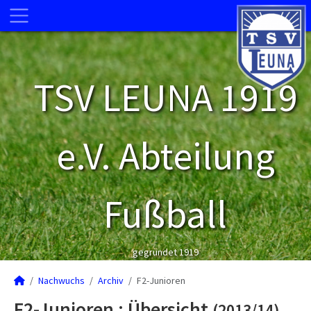
TSV LEUNA 1919
e.V. Abteilung
Fußball
gegründet 1919
Nachwuchs
Archiv
F2-Junioren
F2-Junioren :
Übersicht
(2013/14)