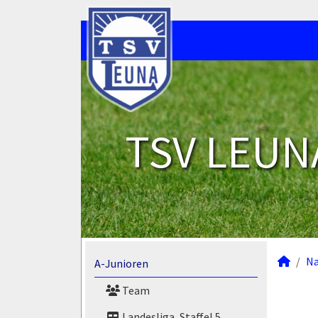
TSV LEUNA
N
A-Junioren
Team
Landesliga, Staffel 5