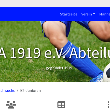
Startseite
Verein
Männe
 1919 e.V. Abteil
gegründet 1919
achwuchs
E2-Junioren