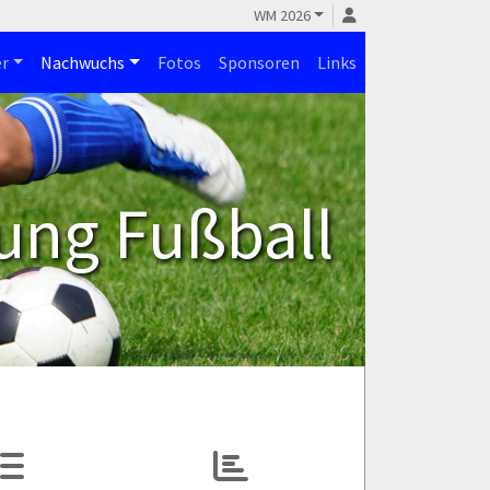
WM 2026
r
Nachwuchs
Fotos
Sponsoren
Links
ung Fußball