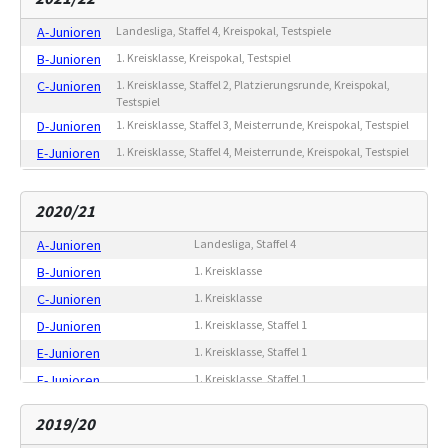
F-Junioren
Fair Play Liga, Staffel 1, Testspiele
A-Junioren
Landesliga, Staffel 4, Kreispokal, Testspiele
G-Junioren
Freundschaftsspiele
B-Junioren
1. Kreisklasse, Kreispokal, Testspiel
C-Junioren
1. Kreisklasse, Staffel 2, Platzierungsrunde, Kreispokal,
Testspiel
D-Junioren
1. Kreisklasse, Staffel 3, Meisterrunde, Kreispokal, Testspiel
E-Junioren
1. Kreisklasse, Staffel 4, Meisterrunde, Kreispokal, Testspiel
F-Junioren
1. Kreisklasse, Staffel 1, Testspiel
G-Junioren
Freundschaftsspiele
2020/21
A-Junioren
Landesliga, Staffel 4
B-Junioren
1. Kreisklasse
C-Junioren
1. Kreisklasse
D-Junioren
1. Kreisklasse, Staffel 1
E-Junioren
1. Kreisklasse, Staffel 1
F-Junioren
1. Kreisklasse, Staffel 1
G-Junioren
Freundschaftsspiele
2019/20