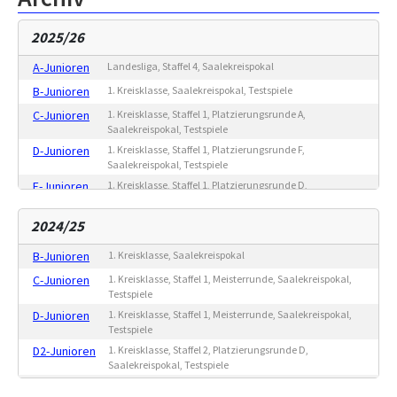
2025/26
A-Junioren
Landesliga, Staffel 4, Saalekreispokal
B-Junioren
1. Kreisklasse, Saalekreispokal, Testspiele
C-Junioren
1. Kreisklasse, Staffel 1, Platzierungsrunde A,
Saalekreispokal, Testspiele
D-Junioren
1. Kreisklasse, Staffel 1, Platzierungsrunde F,
Saalekreispokal, Testspiele
E-Junioren
1. Kreisklasse, Staffel 1, Platzierungsrunde D,
Saalekreispokal, Testspiele
E2-Junioren
1. Kreisklasse, Staffel 2, Platzierungsrunde A,
2024/25
Saalekreispokal, Testspiele
B-Junioren
1. Kreisklasse, Saalekreispokal
F-Junioren
Turnier, Testspiele
C-Junioren
1. Kreisklasse, Staffel 1, Meisterrunde, Saalekreispokal,
G-Junioren
Freundschaftsspiele
Testspiele
D-Junioren
1. Kreisklasse, Staffel 1, Meisterrunde, Saalekreispokal,
Testspiele
D2-Junioren
1. Kreisklasse, Staffel 2, Platzierungsrunde D,
Saalekreispokal, Testspiele
E-Junioren
1. Kreisklasse, Staffel 3, Platzierungsrunde D,