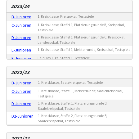
Saalekreispokal, Testspiele
2023/24
E2-Junioren
1. Kreisklasse, Staffel 3, Meisterrunde, Saalekreispokal,
Testspiele
B-Junioren
1. Kreisklasse, Kreispokal, Testspiele
F-Junioren
Fair Play Liga, Staffel 1, Testspiele
C-Junioren
1. Kreisklasse, Staffel 1, Platzierungsrunde B, Kreispokal,
G-Junioren
Freundschaftsspiele
Testspiele
D-Junioren
1. Kreisklasse, Staffel 1, Platzierungsrunde C, Kreispokal,
Landespokal, Testspiele
E-Junioren
1. Kreisklasse, Staffel 1, Meisterrunde, Kreispokal, Testspiele
F-Junioren
Fair Play Liga, Staffel 1, Testspiele
F2-Junioren
Fair Play Liga, Staffel 1, Testspiele
2022/23
G-Junioren
Freundschaftsspiele
B-Junioren
1. Kreisklasse, Saalekreispokal, Testspiele
C-Junioren
1. Kreisklasse, Staffel 1, Meisterrunde, Saalekreispokal,
Testspiele
D-Junioren
1. Kreisklasse, Staffel 1, Platzierungsrunde B,
Saalekreispokal, Testspiele
D2-Junioren
1. Kreisklasse, Staffel 2, Platzierungsrunde B,
Saalekreispokal, Testspiele
E-Junioren
1. Kreisklasse, Staffel 1, Platzierungsrunde C,
Saalekreispokal, Testspiele
2021/22