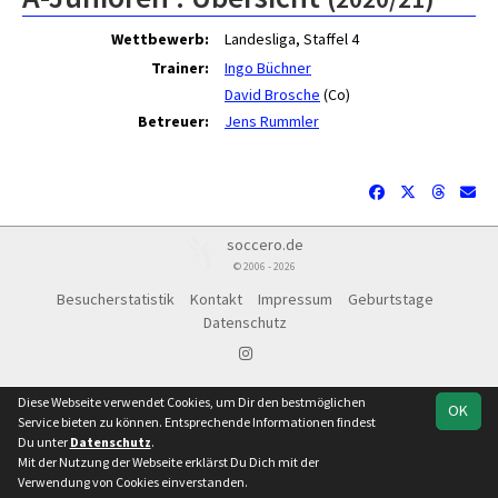
Wettbewerb:
Landesliga, Staffel 4
Trainer:
Ingo Büchner
David Brosche
(Co)
Betreuer:
Jens Rummler
soccero.de
© 2006 - 2026
Besucherstatistik
Kontakt
Impressum
Geburtstage
Datenschutz
Diese Webseite verwendet Cookies, um Dir den bestmöglichen
OK
Service bieten zu können. Entsprechende Informationen findest
Du unter
Datenschutz
.
Mit der Nutzung der Webseite erklärst Du Dich mit der
Team
Landesliga,
Spielplan
Statistik
Verwendung von Cookies einverstanden.
Staffel 4