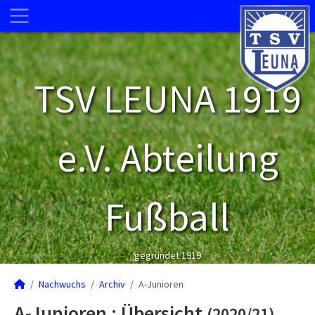
TSV LEUNA 1919
e.V. Abteilung
Fußball
gegründet 1919
Nachwuchs
Archiv
A-Junioren
A-Junioren :
Übersicht
(2020/21)