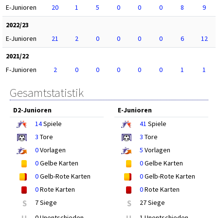
E-Junioren
20
1
5
0
0
0
8
9
2022/23
E-Junioren
21
2
0
0
0
0
6
12
2021/22
F-Junioren
2
0
0
0
0
0
1
1
Gesamtstatistik
D2-Junioren
E-Junioren
14
Spiele
41
Spiele
3
Tore
3
Tore
0
Vorlagen
5
Vorlagen
0
Gelbe Karten
0
Gelbe Karten
0
Gelb-Rote Karten
0
Gelb-Rote Karten
0
Rote Karten
0
Rote Karten
S
7 Siege
S
27 Siege
0 Unentschieden
1 Unentschieden