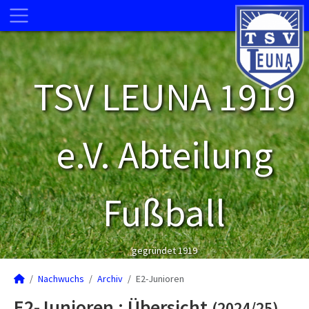
TSV LEUNA 1919
e.V. Abteilung
Fußball
gegründet 1919
Nachwuchs
Archiv
E2-Junioren
E2-Junioren :
Übersicht
(2024/25)