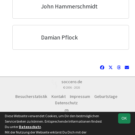
John Hammerschmidt
Damian Pflock
soccero.de
© 2006 - 2026
Besucherstatistik
Kontakt
Impressum
Geburtstage
Datenschutz
Diese Webseite verwendet Cookies, um Dir den bestmöglichen
OK
Service bieten zu können. Entsprechende Informationen findest
Du unter
Datenschutz
.
Mit der Nutzung der Webseite erklärst Du Dich mit der
Team
1.
Meisterrunde
Spielplan
Statistik