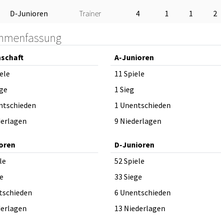
D-Junioren
Trainer
4
1
1
2
mmenfassung
schaft
A-Junioren
ele
11 Spiele
ege
1 Sieg
ntschieden
1 Unentschieden
derlagen
9 Niederlagen
oren
D-Junioren
le
52 Spiele
e
33 Siege
tschieden
6 Unentschieden
derlagen
13 Niederlagen