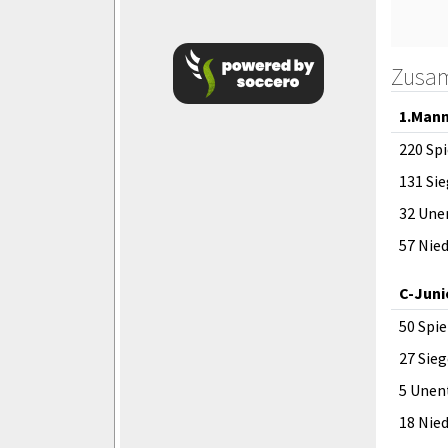
Zusa
1.Mann
220 Spi
131 Si
32 Une
57 Nie
C-Juni
50 Spie
27 Sieg
5 Unen
18 Nie