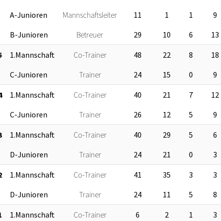
A-Junioren
Mannschaftsleiter
11
1
1
9
B-Junioren
Betreuer
29
10
6
13
5
1.Mannschaft
Co-Trainer
48
22
8
18
C-Junioren
Trainer
24
15
0
9
4
1.Mannschaft
Co-Trainer
40
21
7
12
C-Junioren
Trainer
26
12
5
9
3
1.Mannschaft
Co-Trainer
40
29
5
6
D-Junioren
Trainer
24
21
0
3
2
1.Mannschaft
Co-Trainer
41
35
3
3
D-Junioren
Trainer
24
11
5
8
1
1.Mannschaft
Co-Trainer
6
2
1
3