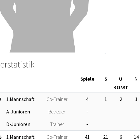
erstatistik
Sp
iele
S
U
N
GESAMT
7
1.Mannschaft
Co-Trainer
4
1
2
1
A-Junioren
Betreuer
-
D-Junioren
Trainer
-
6
1.Mannschaft
Co-Trainer
41
21
6
14