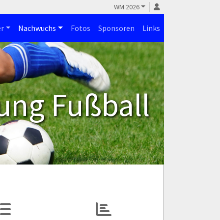
WM 2026
r
Nachwuchs
Fotos
Sponsoren
Links
ung Fußball