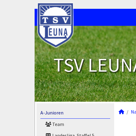
TSV LEUNA
N
A-Junioren
Team
Landesliga, Staffel 5