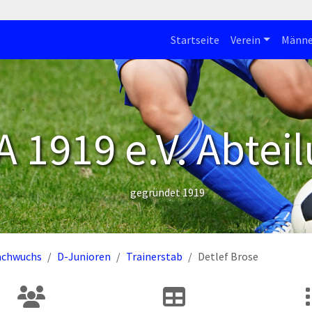
Startseite
Verein
Männe
 1919 e.V. Abteil
gegründet 1919
achwuchs
D-Junioren
Trainerstab
Detlef Brose