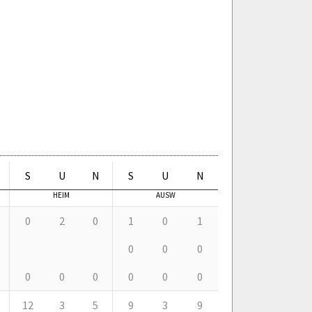
S
U
N
S
U
N
HEIM
AUSW
0
2
0
1
0
1
0
0
0
0
0
0
0
0
0
12
3
5
9
3
9