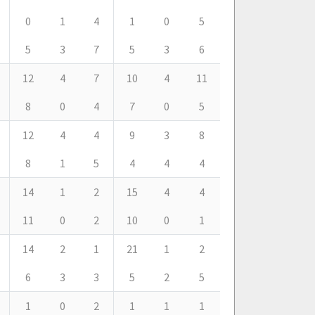
0
1
4
1
0
5
5
3
7
5
3
6
12
4
7
10
4
11
8
0
4
7
0
5
12
4
4
9
3
8
8
1
5
4
4
4
14
1
2
15
4
4
11
0
2
10
0
1
14
2
1
21
1
2
6
3
3
5
2
5
1
0
2
1
1
1