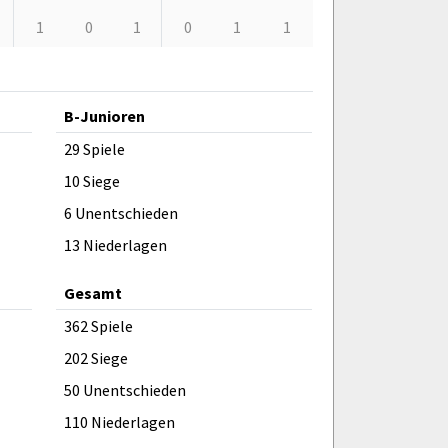
1
0
1
0
1
1
B-Junioren
29 Spiele
10 Siege
6 Unentschieden
13 Niederlagen
Gesamt
362 Spiele
202 Siege
50 Unentschieden
110 Niederlagen