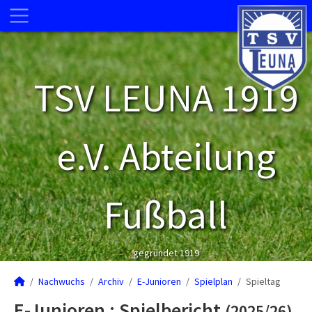
TSV LEUNA 1919
e.V. Abteilung
Fußball
gegründet 1919
Nachwuchs
Archiv
E-Junioren
Spielplan
Spieltag
E-Junioren :
Spielbericht
(2025/26)