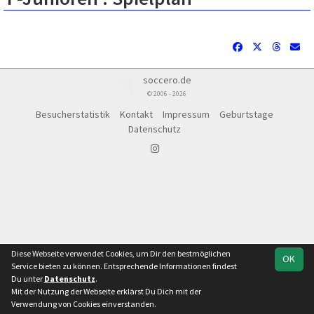
soccero.de
© 2006 - 2026
Besucherstatistik
Kontakt
Impressum
Geburtstage
Datenschutz
Diese Webseite verwendet Cookies, um Dir den bestmöglichen
OK
Service bieten zu können. Entsprechende Informationen findest
Du unter
Datenschutz
.
Mit der Nutzung der Webseite erklärst Du Dich mit der
Team
Festival, Staffel 2
Verwendung von Cookies einverstanden.