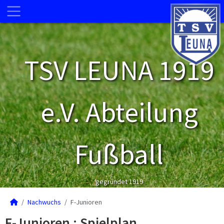
TSV LEUNA 1919
e.V. Abteilung
Fußball
gegründet 1919
Nachwuchs
F-Junioren
F-Junioren :
Spielplan