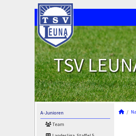
TSV LEUNA
N
A-Junioren
Team
Landesliga, Staffel 5