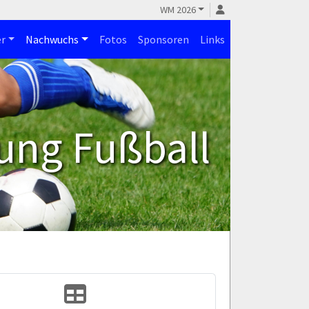
WM 2026
r
Nachwuchs
Fotos
Sponsoren
Links
ung Fußball