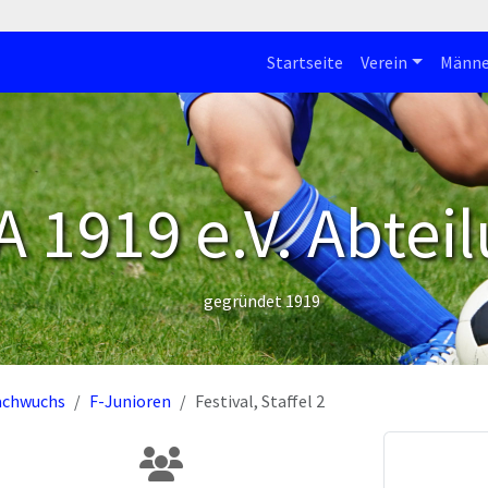
Startseite
Verein
Männe
 1919 e.V. Abteil
gegründet 1919
achwuchs
F-Junioren
Festival, Staffel 2