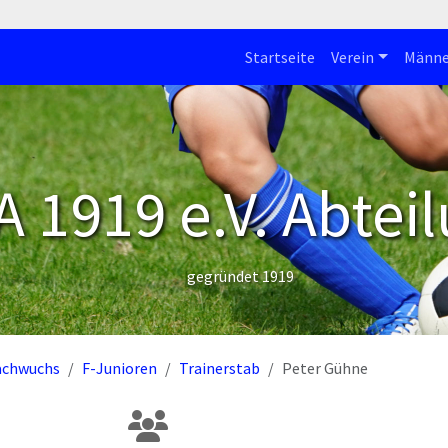
Startseite
Verein
Männe
 1919 e.V. Abteil
gegründet 1919
achwuchs
F-Junioren
Trainerstab
Peter Gühne