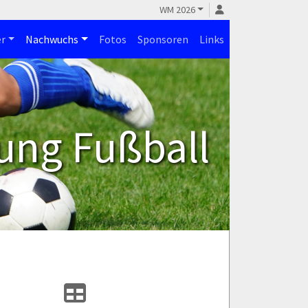
WM 2026
r
Nachwuchs
Fotos
Sponsoren
Links
ung Fußball