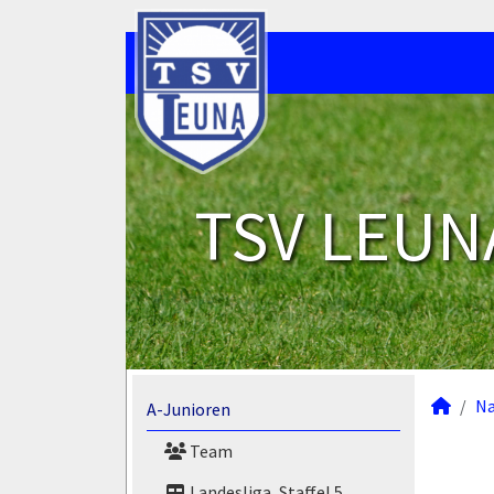
TSV LEUNA
N
A-Junioren
Team
Landesliga, Staffel 5