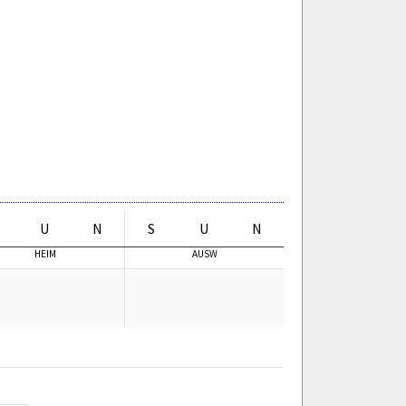
U
N
S
U
N
HEIM
AUSW