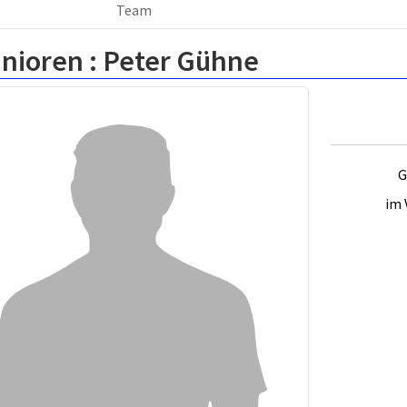
Team
nioren :
Peter Gühne
G
im 