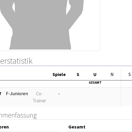
erstatistik
Sp
iele
S
U
N
S
GESAMT
7
F-Junioren
Co-
-
Trainer
mmenfassung
oren
Gesamt