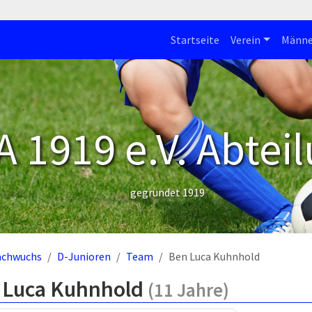
Startseite
Verein
Männe
 1919 e.V. Abteil
gegründet 1919
achwuchs
D-Junioren
Team
Ben Luca Kuhnhold
 Luca Kuhnhold
(11 Jahre)