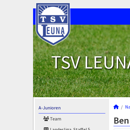
TSV LEUNA
N
A-Junioren
Ben
Team
Landesliga, Staffel 5