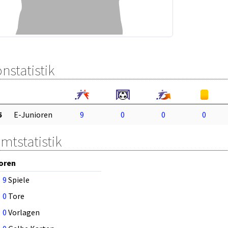
nstatistik
5
E-Junioren
9
0
0
0
mtstatistik
oren
9
Spiele
0
Tore
0
Vorlagen