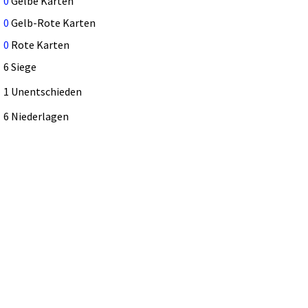
0
Gelbe Karten
0
Gelb-Rote Karten
0
Rote Karten
6 Siege
1 Unentschieden
6 Niederlagen