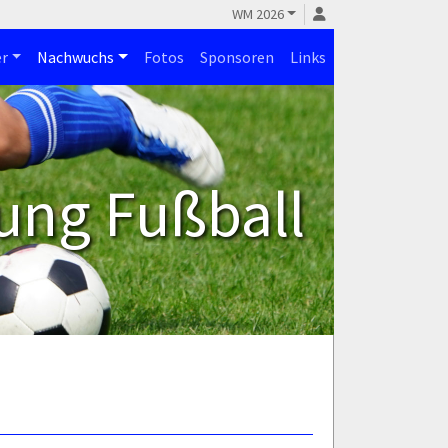
WM 2026
r
Nachwuchs
Fotos
Sponsoren
Links
ung Fußball