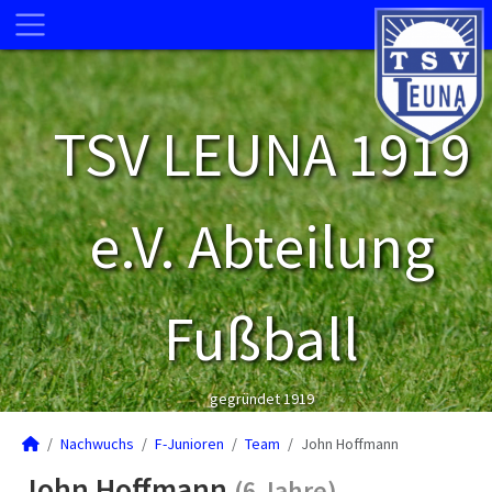
TSV LEUNA 1919
e.V. Abteilung
Fußball
gegründet 1919
Nachwuchs
F-Junioren
Team
John Hoffmann
John Hoffmann
(6 Jahre)