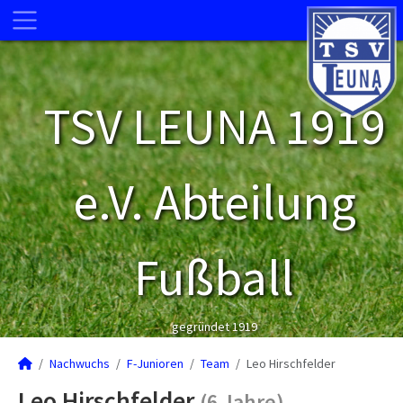
TSV LEUNA 1919
e.V. Abteilung
Fußball
gegründet 1919
Nachwuchs
F-Junioren
Team
Leo Hirschfelder
Leo Hirschfelder
(6 Jahre)