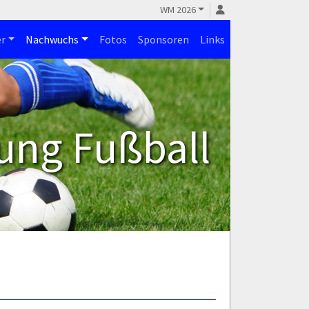
WM 2026
r
Nachwuchs
Fotos
Sponsoren
Links
ung Fußball