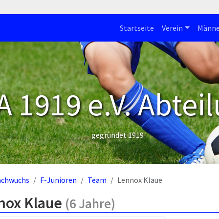
Startseite
Verein
Männe
 1919 e.V. Abteil
gegründet 1919
achwuchs
F-Junioren
Team
Lennox Klaue
nox Klaue
(6 Jahre)