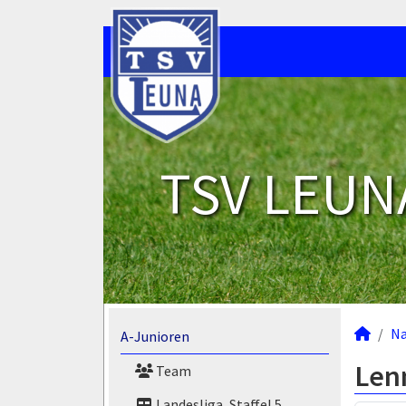
TSV LEUNA
N
A-Junioren
Len
Team
Landesliga, Staffel 5