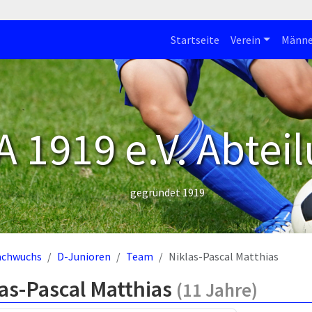
Startseite
Verein
Männe
 1919 e.V. Abteil
gegründet 1919
achwuchs
D-Junioren
Team
Niklas-Pascal Matthias
as-Pascal Matthias
(11 Jahre)