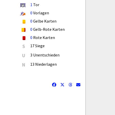
1
Tor
0
Vorlagen
0
Gelbe Karten
0
Gelb-Rote Karten
0
Rote Karten
S
17 Siege
U
3 Unentschieden
N
13 Niederlagen