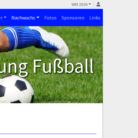
WM 2026
r
Nachwuchs
Fotos
Sponsoren
Links
ung Fußball