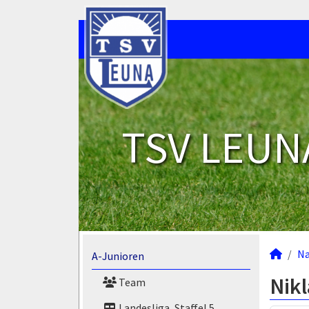
TSV LEUNA
N
A-Junioren
Nikl
Team
Landesliga, Staffel 5