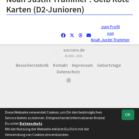
Karten (D2-Junioren)
zum Profil
von
Noah Justin Trummer
soccero.de
© 2006 - 2026
Besucherstatistik
Kontakt
Impressum
Geburtstage
Datenschutz
Diese Webseite verwendet Cookies, um Dir den bestmöglichen
OK
Service bieten zu können. Entsprechende Informationen findest
Du unter
Datenschutz
.
Mit der Nutzung der Webseite erklärst Du Dich mit der
Verwendung von Cookies einverstanden.