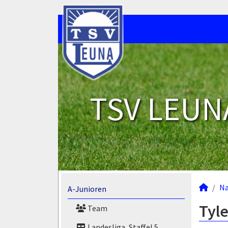
TSV LEUNA
N
A-Junioren
Tyle
Team
Landesliga, Staffel 5