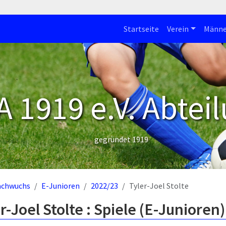
Startseite
Verein
Männe
 1919 e.V. Abteil
gegründet 1919
achwuchs
E-Junioren
2022/23
Tyler-Joel Stolte
r-Joel Stolte : Spiele (E-Junioren)