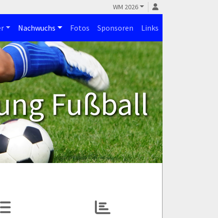
WM 2026
r
Nachwuchs
Fotos
Sponsoren
Links
ung Fußball