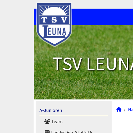
TSV LEUNA
N
A-Junioren
Team
Landesliga, Staffel 5