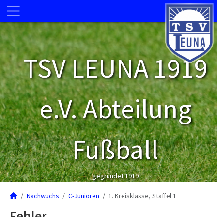
TSV LEUNA 1919
e.V. Abteilung
Fußball
gegründet 1919
Nachwuchs
C-Junioren
1. Kreisklasse, Staffel 1
Fehler