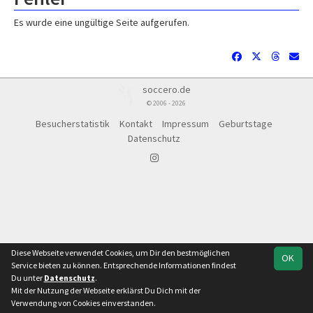
Es wurde eine ungültige Seite aufgerufen.
soccero.de
© 2006 - 2026
Besucherstatistik
Kontakt
Impressum
Geburtstage
Datenschutz
Diese Webseite verwendet Cookies, um Dir den bestmöglichen
OK
Service bieten zu können. Entsprechende Informationen findest
Du unter
Datenschutz
.
Mit der Nutzung der Webseite erklärst Du Dich mit der
Team
1. Kreisklasse,
Spielplan
Statistik
Verwendung von Cookies einverstanden.
Staffel 1