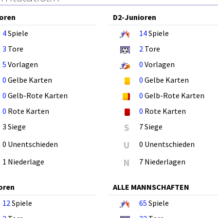
oren
D2-Junioren
4
Spiele
14
Spiele
3
Tore
2
Tore
5
Vorlagen
0
Vorlagen
0
Gelbe Karten
0
Gelbe Karten
0
Gelb-Rote Karten
0
Gelb-Rote Karten
0
Rote Karten
0
Rote Karten
3 Siege
S
7 Siege
0 Unentschieden
U
0 Unentschieden
1 Niederlage
N
7 Niederlagen
oren
ALLE MANNSCHAFTEN
12
Spiele
65
Spiele