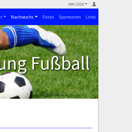
WM 2026
r
Nachwuchs
Fotos
Sponsoren
Links
ung Fußball