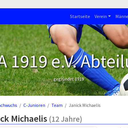
Startseite
Verein
Männe
 1919 e.V. Abteil
gegründet 1919
achwuchs
C-Junioren
Team
Janick Michaelis
ck Michaelis
(12 Jahre)