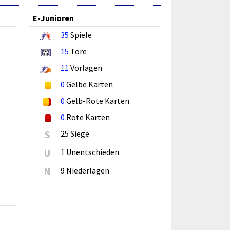
E-Junioren
35
Spiele
15
Tore
11
Vorlagen
0
Gelbe Karten
0
Gelb-Rote Karten
0
Rote Karten
S
25 Siege
U
1 Unentschieden
N
9 Niederlagen