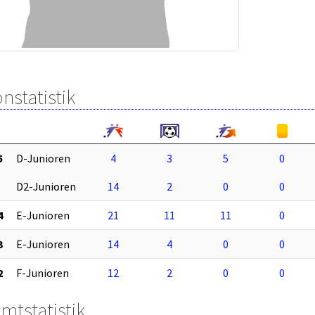
nstatistik
5
D-Junioren
4
3
5
0
D2-Junioren
14
2
0
0
4
E-Junioren
21
11
11
0
3
E-Junioren
14
4
0
0
2
F-Junioren
12
2
0
0
mtstatistik