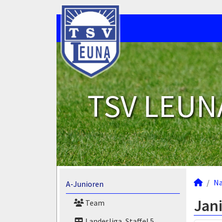
TSV LEUNA
N
A-Junioren
Jani
Team
Landesliga, Staffel 5