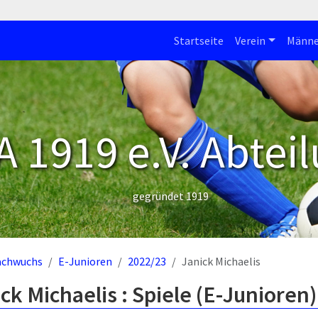
Startseite
Verein
Männe
 1919 e.V. Abteil
gegründet 1919
achwuchs
E-Junioren
2022/23
Janick Michaelis
ck Michaelis : Spiele (E-Junioren)