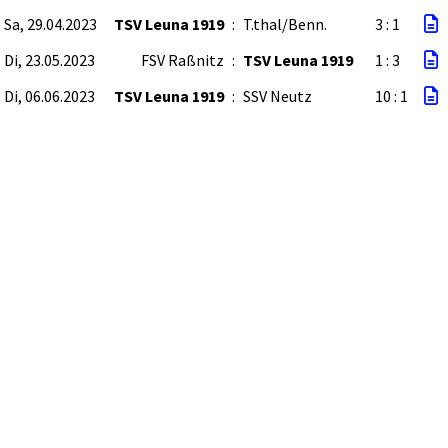
Sa, 29.04.2023
TSV Leuna 1919
:
T.thal/Benn.
3 : 1
Di, 23.05.2023
FSV Raßnitz
:
TSV Leuna 1919
1 : 3
Di, 06.06.2023
TSV Leuna 1919
:
SSV Neutz
10 : 1