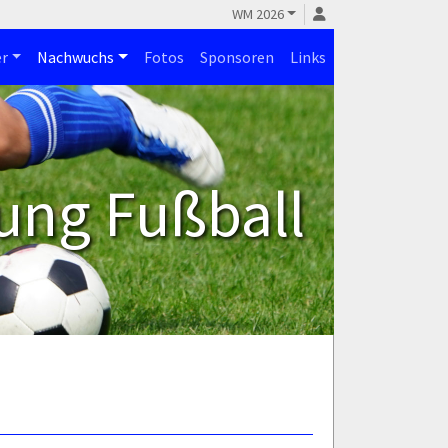
WM 2026
r
Nachwuchs
Fotos
Sponsoren
Links
ung Fußball