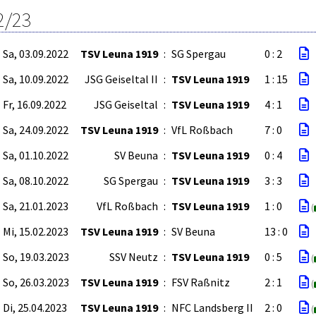
2/23
Sa, 03.09.2022
TSV Leuna 1919
:
SG Spergau
0 : 2
Sa, 10.09.2022
JSG Geiseltal II
:
TSV Leuna 1919
1 : 15
Fr, 16.09.2022
JSG Geiseltal
:
TSV Leuna 1919
4 : 1
Sa, 24.09.2022
TSV Leuna 1919
:
VfL Roßbach
7 : 0
Sa, 01.10.2022
SV Beuna
:
TSV Leuna 1919
0 : 4
Sa, 08.10.2022
SG Spergau
:
TSV Leuna 1919
3 : 3
Sa, 21.01.2023
VfL Roßbach
:
TSV Leuna 1919
1 : 0
(
Mi, 15.02.2023
TSV Leuna 1919
:
SV Beuna
13 : 0
So, 19.03.2023
SSV Neutz
:
TSV Leuna 1919
0 : 5
(
So, 26.03.2023
TSV Leuna 1919
:
FSV Raßnitz
2 : 1
(
Di, 25.04.2023
TSV Leuna 1919
:
NFC Landsberg II
2 : 0
(