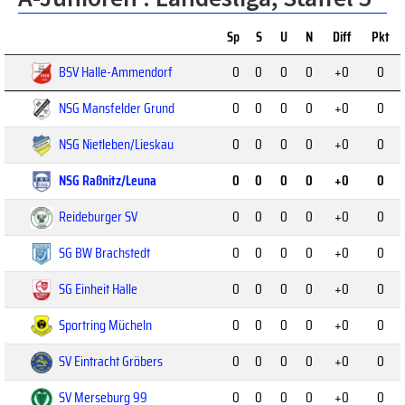
Sp
S
U
N
Diff
Pkt
BSV Halle-Ammendorf
0
0
0
0
+0
0
NSG Mansfelder Grund
0
0
0
0
+0
0
NSG Nietleben/Lieskau
0
0
0
0
+0
0
NSG Raßnitz/Leuna
0
0
0
0
+0
0
Reideburger SV
0
0
0
0
+0
0
SG BW Brachstedt
0
0
0
0
+0
0
SG Einheit Halle
0
0
0
0
+0
0
Sportring Mücheln
0
0
0
0
+0
0
SV Eintracht Gröbers
0
0
0
0
+0
0
SV Merseburg 99
0
0
0
0
+0
0