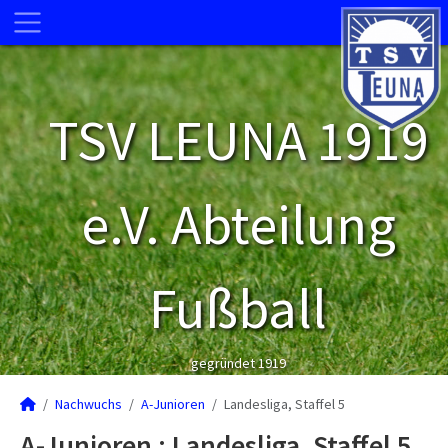
TSV LEUNA 1919
e.V. Abteilung
Fußball
gegründet 1919
Nachwuchs
A-Junioren
Landesliga, Staffel 5
A-Junioren :
Landesliga, Staffel 5