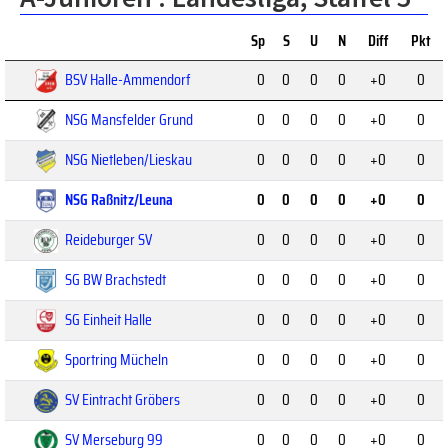
Sp
S
U
N
Diff
Pkt
BSV Halle-Ammendorf
0
0
0
0
+0
0
NSG Mansfelder Grund
0
0
0
0
+0
0
NSG Nietleben/Lieskau
0
0
0
0
+0
0
NSG Raßnitz/Leuna
0
0
0
0
+0
0
Reideburger SV
0
0
0
0
+0
0
SG BW Brachstedt
0
0
0
0
+0
0
SG Einheit Halle
0
0
0
0
+0
0
Sportring Mücheln
0
0
0
0
+0
0
SV Eintracht Gröbers
0
0
0
0
+0
0
SV Merseburg 99
0
0
0
0
+0
0