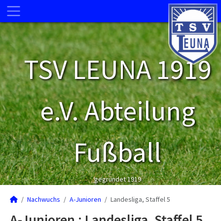
TSV LEUNA 1919
e.V. Abteilung
Fußball
gegründet 1919
Nachwuchs
A-Junioren
Landesliga, Staffel 5
A-Junioren :
Landesliga, Staffel 5