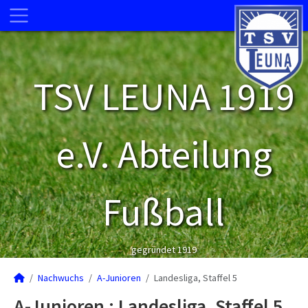
TSV LEUNA 1919
e.V. Abteilung
Fußball
gegründet 1919
Nachwuchs
A-Junioren
Landesliga, Staffel 5
A-Junioren :
Landesliga, Staffel 5