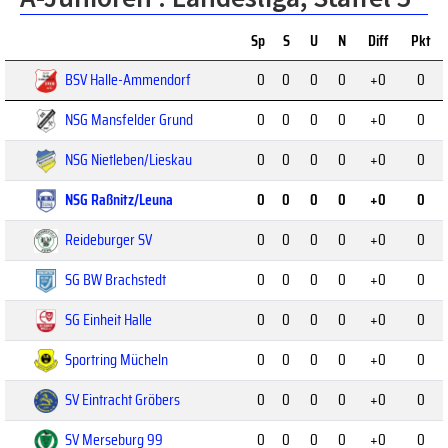
Sp
S
U
N
Diff
Pkt
BSV Halle-Ammendorf
0
0
0
0
+0
0
NSG Mansfelder Grund
0
0
0
0
+0
0
NSG Nietleben/Lieskau
0
0
0
0
+0
0
NSG Raßnitz/Leuna
0
0
0
0
+0
0
Reideburger SV
0
0
0
0
+0
0
SG BW Brachstedt
0
0
0
0
+0
0
SG Einheit Halle
0
0
0
0
+0
0
Sportring Mücheln
0
0
0
0
+0
0
SV Eintracht Gröbers
0
0
0
0
+0
0
SV Merseburg 99
0
0
0
0
+0
0