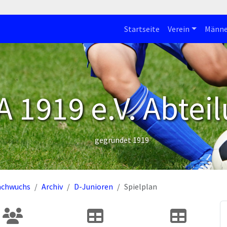
Startseite
Verein
Männe
 1919 e.V. Abteil
gegründet 1919
achwuchs
Archiv
D-Junioren
Spielplan