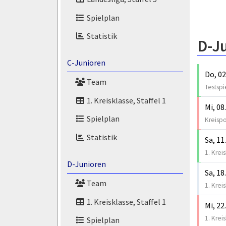
Spielplan
Statistik
D-J
C-Junioren
Do, 02
Team
Testspi
1. Kreisklasse, Staffel 1
Mi, 08
Spielplan
Kreispo
Statistik
Sa, 11
1. Krei
D-Junioren
Sa, 18
Team
1. Krei
1. Kreisklasse, Staffel 1
Mi, 22
1. Krei
Spielplan