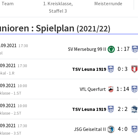
Team
1. Kreisklasse,
Meisterrunde
Staffel 3
unioren :
Spielplan
(2021/22)
.09.2021
17:30
1 : 17
SV Merseburg 99 II
el
.09.2021
17:30
0 : 3
TSV Leuna 1919
kal - 1.R
.09.2021
10:00
1 : 14
VfL Querfurt
sklasse - 1.ST
.09.2021
10:00
2 : 2
TSV Leuna 1919
sklasse - 2.ST
.09.2021
17:30
4 : 0
JSG Geiseltal II
sklasse - 3.ST