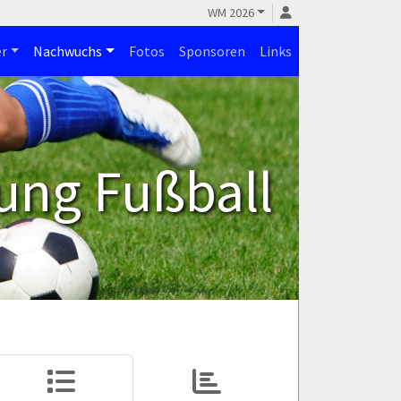
WM 2026
r
Nachwuchs
Fotos
Sponsoren
Links
ung Fußball