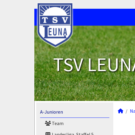
TSV LEUNA
N
A-Junioren
Team
Landesliga, Staffel 5