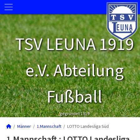
TSV LEUNA 1919
e.V. Abteilung
Fußball
gegründet 1919
Männer
1.Mannschaft
LOTTO Landesliga Süd
1.Mannschaft :
LOTTO Landesliga