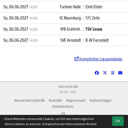
So, 06.06.2027
Turbine Halle
:
Eintr.Elster
14:00
So, 06.06.2027
SC Naumburg
:
1.FC Zeitz
14:00
So, 06.06.2027
VfB Gräfenh.
:
TSV Leuna
14:00
So, 06.06.2027
SVE Arnstedt
:
B-W Farnstädt
14:00
Kompletter Ligaspielplan
soccero.de
© 2006 - 2026
Besucherstatistik
Kontakt
Impressum
Geburtstage
Datenschutz
Diese Webseite verwendet Cookies, um Dir den bestmöglichen
OK
Service bieten zu können. Entsprechende Informationen findest