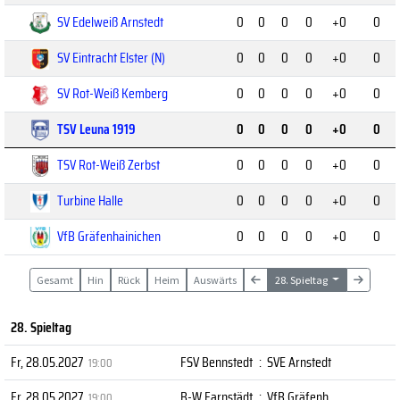
SV Edelweiß Arnstedt
0
0
0
0
+0
0
SV Eintracht Elster (N)
0
0
0
0
+0
0
SV Rot-Weiß Kemberg
0
0
0
0
+0
0
TSV Leuna 1919
0
0
0
0
+0
0
TSV Rot-Weiß Zerbst
0
0
0
0
+0
0
Turbine Halle
0
0
0
0
+0
0
VfB Gräfenhainichen
0
0
0
0
+0
0
Gesamt
Hin
Rück
Heim
Auswärts
28. Spieltag
28. Spieltag
Fr, 28.05.2027
FSV Bennstedt
:
SVE Arnstedt
19:00
Fr, 28.05.2027
B-W Farnstädt
:
VfB Gräfenh.
19:00