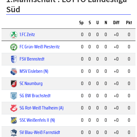
Süd
Sp
S
U
N
Diff
Pkt
1.FC Zeitz
0
0
0
0
+0
0
FC Grün-Weiß Piesteritz
0
0
0
0
+0
0
FSV Bennstedt
0
0
0
0
+0
0
MSV Eisleben (N)
0
0
0
0
+0
0
SC Naumburg
0
0
0
0
+0
0
SG BW Brachstedt
0
0
0
0
+0
0
SG Rot-Weiß Thalheim (A)
0
0
0
0
+0
0
SSC Weißenfels II (N)
0
0
0
0
+0
0
SV Blau-Weiß Farnstädt
0
0
0
0
+0
0