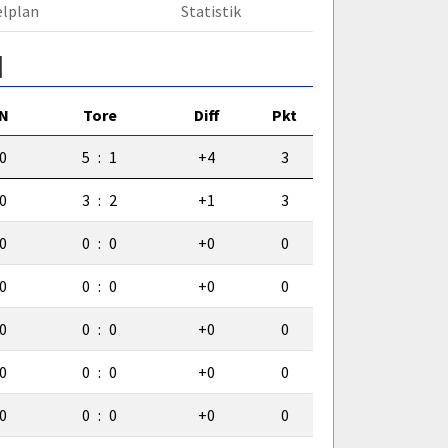
elplan
Statistik
d
N
Tore
Diff
Pkt
0
5
:
1
+4
3
0
3
:
2
+1
3
0
0
:
0
+0
0
0
0
:
0
+0
0
0
0
:
0
+0
0
0
0
:
0
+0
0
0
0
:
0
+0
0