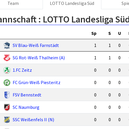
Team
LOTTO Landesliga Süd
Spi
annschaft :
LOTTO Landesliga Sü
Sp
S
U
SV Blau-Weiß Farnstädt
1
1
0
SG Rot-Weiß Thalheim (A)
1
1
0
1.FC Zeitz
0
0
0
FC Grün-Weiß Piesteritz
0
0
0
FSV Bennstedt
0
0
0
SC Naumburg
0
0
0
SSC Weißenfels II (N)
0
0
0