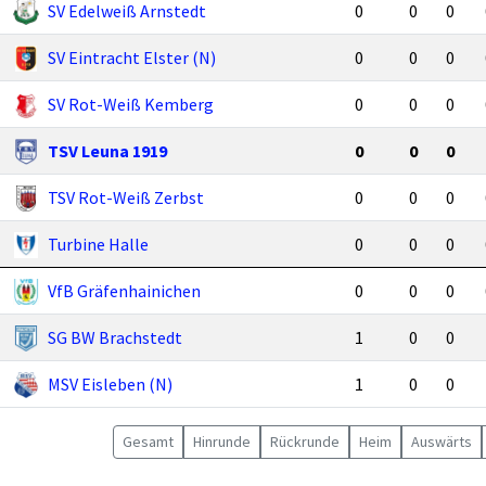
SV Edelweiß Arnstedt
0
0
0
SV Eintracht Elster (N)
0
0
0
SV Rot-Weiß Kemberg
0
0
0
TSV Leuna 1919
0
0
0
TSV Rot-Weiß Zerbst
0
0
0
Turbine Halle
0
0
0
VfB Gräfenhainichen
0
0
0
SG BW Brachstedt
1
0
0
MSV Eisleben (N)
1
0
0
Gesamt
Hin
runde
Rück
runde
Heim
Auswärts