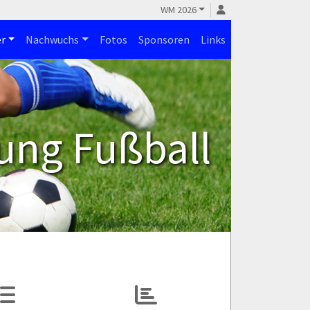
WM 2026
r
Nachwuchs
Fotos
Sponsoren
Links
ung Fußball