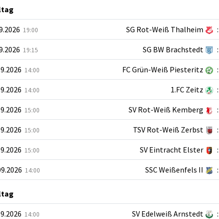
ltag
09.2026
SG Rot-Weiß Thalheim
:
19:00
09.2026
SG BW Brachstedt
:
19:15
09.2026
FC Grün-Weiß Piesteritz
:
14:00
09.2026
1.FC Zeitz
:
14:00
09.2026
SV Rot-Weiß Kemberg
:
15:00
09.2026
TSV Rot-Weiß Zerbst
:
15:00
09.2026
SV Eintracht Elster
:
15:00
09.2026
SSC Weißenfels II
:
14:00
ltag
09.2026
SV Edelweiß Arnstedt
:
14:00