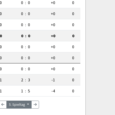
0
0
:
0
+0
0
0
0
:
0
+0
0
0
0
:
0
+0
0
0
0
:
0
+0
0
0
0
:
0
+0
0
0
0
:
0
+0
0
0
0
:
0
+0
0
1
2
:
3
-1
0
1
1
:
5
-4
0
5. Spieltag